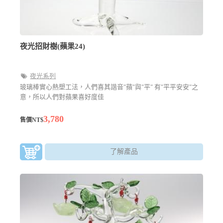
夜光招財樹(蘋果24)
夜光系列
玻璃棒實心熱塑工法，人們喜其諧音"蘋"與"平" 有"平平安安"之
意，所以人們對蘋果喜好度佳
3,780
售價NT$
了解產品