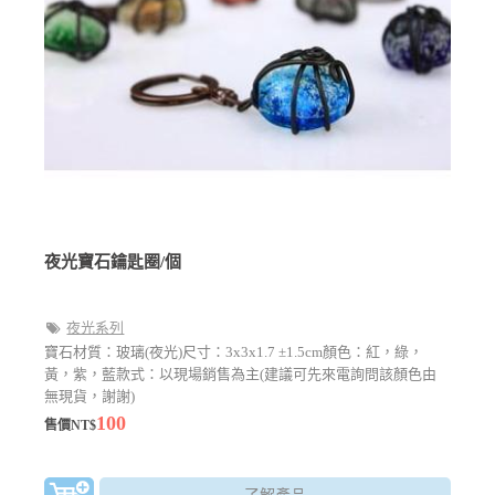
夜光寶石鑰匙圈/個
夜光系列
寶石材質：玻璃(夜光)尺寸：3x3x1.7 ±1.5cm顏色：紅，綠，
黃，紫，藍款式：以現場銷售為主(建議可先來電詢問該顏色由
無現貨，謝謝)
100
售價NT$