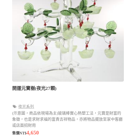
開運元寶樹(夜光27顆)
夜光系列
(示意圖，商品依現場為主)玻璃棒實心熱塑工法，元寶是財富的
象徵，也是求財求福的富貴吉祥物品，亦將物品擺放至家中客廳
或店面招財用
4,650
售價NT$