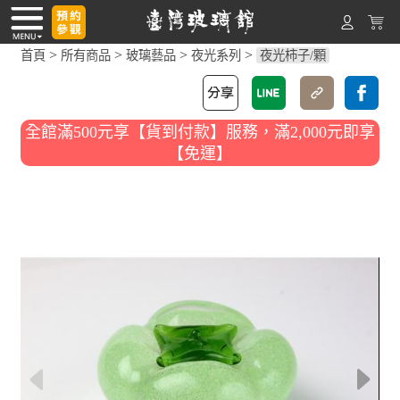
>
>
>
>
首頁
所有商品
玻璃藝品
夜光系列
夜光柿子/顆
全館滿500元享【貨到付款】服務，滿2,000元即享
【免運】