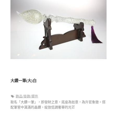
大鑽一筆(大)白
飾品/掛飾/擺件
取名「大鑽一筆」，即發財之意，底座為如意，為升官象徵。搭
配筆管中滿滿的晶鑽，綻放低調奢華的光芒