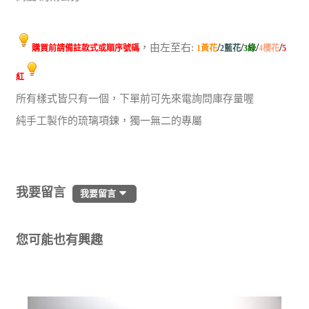
/
/
/
/
，由左至右:
購買前請備註款式或順序號碼
1黃花
2藍花
3綠
4櫻花
5
紅
所有樣式皆只有一個，下單前可先來電詢問庫存量喔
純手工製作的琉璃項鍊，獨一無二的專屬
我要留言
我要留言
您可能也有興趣