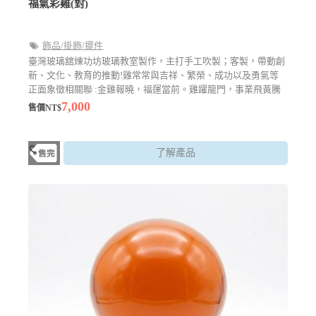
福氣彩雞(對)
飾品/掛飾/擺件
臺灣玻璃舘煉功坊玻璃教室製作，主打手工吹製；客製，帶動創
新、文化、教育的推動!雞常常與吉祥、繁榮、成功以及勇氣等
正面象徵相關聯 :金雞報曉，福運當前。雞躍龍門，事業飛黃騰
達。雄雞一唱，五谷豐登，福運滿門。
7,000
售價NT$
了解產品