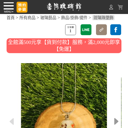
>
>
>
>
首頁
所有商品
玻璃藝品
飾品/掛飾/擺件
琉璃珠墜飾
1
全館滿500元享【貨到付款】服務，滿2,000元即享
【免運】