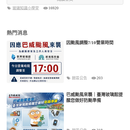
玻璃知識小學堂
16920
熱門消息
因颱風調整7/10營業時間
館區公告
203
巴威颱風來襲｜臺灣玻璃館提
醒您做好防颱準備