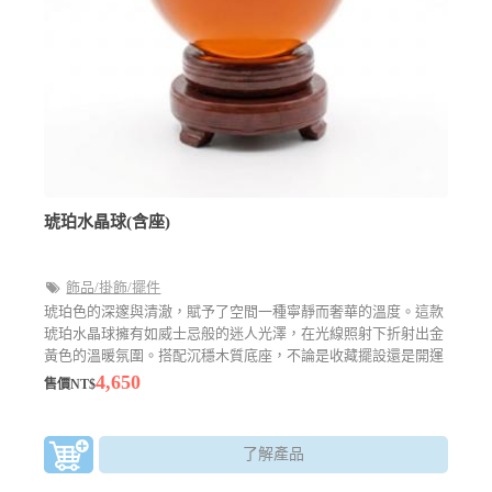
琥珀水晶球(含座)
飾品/掛飾/擺件
琥珀色的深邃與清澈，賦予了空間一種寧靜而奢華的溫度。這款
琥珀水晶球擁有如威士忌般的迷人光澤，在光線照射下折射出金
黃色的溫暖氛圍。搭配沉穩木質底座，不論是收藏擺設還是開運
點綴，皆能展現主人的不凡品味與雅致格調。
4,650
售價NT$
了解產品