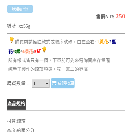
我要評分
250
售價NT$
編號 :xx55g
購買前請備註款式或順序號碼，由左至右:
1黃花
/
2藍
花
/
3綠
/
4櫻花
/
5紅
所有樣式皆只有一個，下單前可先來電詢問庫存量喔
純手工製作的琉璃項鍊，獨一無二的專屬
購買數量：
放購物車
產品規格
材質:琉璃
高度:約兩公分