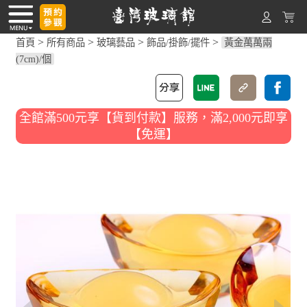
>
>
>
>
首頁
所有商品
玻璃藝品
飾品/掛飾/擺件
黃金萬萬兩
(7cm)/個
全館滿500元享【貨到付款】服務，滿2,000元即享
【免運】