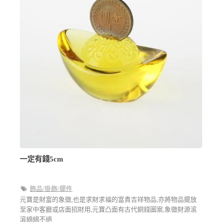
一定有錢5cm
飾品/掛飾/擺件
元寶是財富的象徵,也是求財求福的富貴吉祥物品,亦將物品擺放
至家中客廳或店面招財用,元寶凸面有古代銅錢圖案,象徵財源滾
滾綿綿不絕