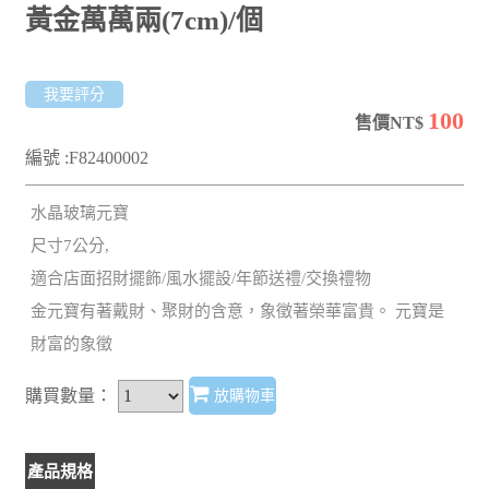
黃金萬萬兩(7cm)/個
我要評分
100
售價NT$
編號 :F82400002
水晶玻璃元寶
尺寸7公分,
適合店面招財擺飾/風水擺設/年節送禮/交換禮物
金元寶有著戴財、聚財的含意，象徵著榮華富貴。 元寶是
財富的象徵
購買數量：
放購物車
產品規格