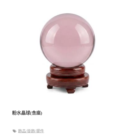
粉水晶球(含座)
飾品/掛飾/擺件