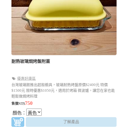
耐熱玻璃焗烤盤附蓋
優惠好康區
台灣玻璃館推出超殺櫥具，玻璃耐熱烤盤原價$2400元 特價
$1500元 限時優惠$1050元，適用於烤箱 微波爐，讓您在家也能
輕鬆做焗烤料理
750
售價NT$
顏色：
了解產品