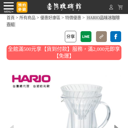
>
>
>
>
首頁
所有商品
優惠好康區
特價優惠
HARIO品味冰咖啡
壺組
全館滿500元享【貨到付款】服務，滿2,000元即享
【免運】