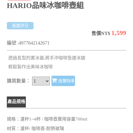
HARIO品味冰咖啡壺組
我要評分
1,599
售價NT$
編號 :4977642142671
透過長型的置冰器,將手沖咖啡急速冰鎮
輕鬆製作出美味冰咖啡
購買數量：
放購物車
產品規格
規格：濾杯1~4杯 / 咖啡壺實用容量700ml
材質：濾杯/ 咖啡壺-耐熱玻璃