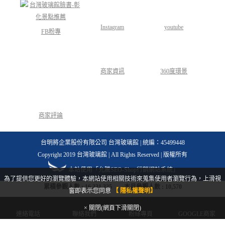
Instagram
youtube
FB粉專
商家資訊
360度環景
商家評論
台明將企業股份有限公司 台灣玻璃館 | 統編：45499448
Copyright 2019 台灣玻璃館 | All Rights Reserved | 版權所有
本站使用「允騰SEO-Shop行銷網站系統」
為了提供您更好的瀏覽體驗，本網站使用相關技術來蒐集使用者瀏覽行為，上滑視
累積參觀人數 :
16,331,325
本月參觀人數 :
10,570
窗即表示您同意
【 隱私權聲明】
× 關閉(網頁下滑關閉)
連絡電話
聯絡我們
粉絲專頁
GOOGLE商家