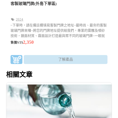
客製玻璃門牌(外島下單區)
2024
~下單時，請在備註欄填寫客製門牌之地址~最時尚、最夯的客製
玻璃門牌來囉~將您的門牌地址提供給我們，專業的雷雕及噴砂
技術，鏡面材質、霧面設計打造最與眾不同的玻璃門牌~一眼就
能辨識的客製化商品
2,350
售價NT$
了解產品
相關文章