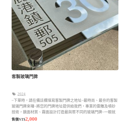
客製玻璃門牌
2024
~下單時，請在備註欄填寫客製門牌之地址~最時尚、最夯的客製
玻璃門牌來囉~將您的門牌地址提供給我們，專業的雷雕及噴砂
技術，鏡面材質、霧面設計打造最與眾不同的玻璃門牌~一眼就
能辨識的客製化商品
2,000
售價NT$