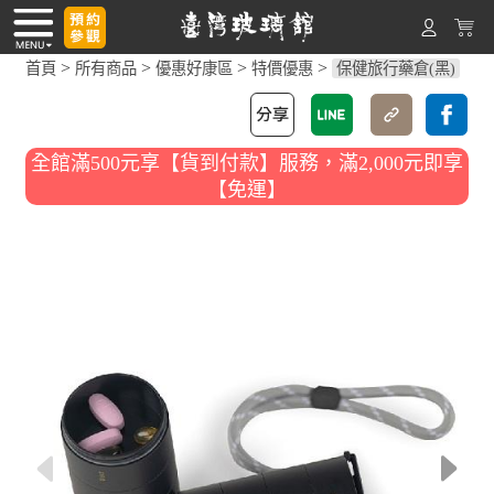
>
>
>
>
首頁
所有商品
優惠好康區
特價優惠
保健旅行藥倉(黑)
全館滿500元享【貨到付款】服務，滿2,000元即享
【免運】