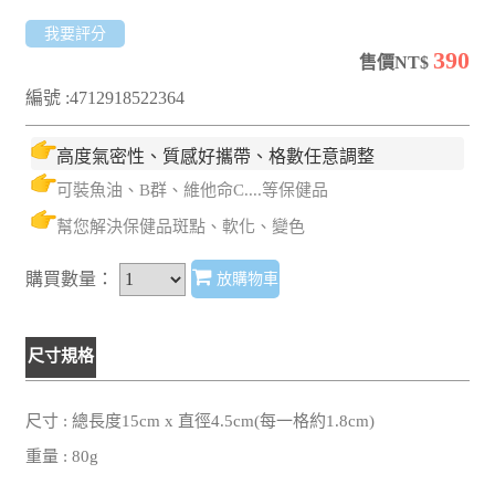
我要評分
390
售價NT$
編號 :4712918522364
高度氣密性、質感好攜帶、格數任意調整
可裝魚油、B群、維他命C....等保健品
幫您解決保健品斑點、軟化、變色
購買數量：
放購物車
尺寸規格
尺寸 : 總長度15cm x 直徑4.5cm(每一格約1.8cm)
重量 : 80g