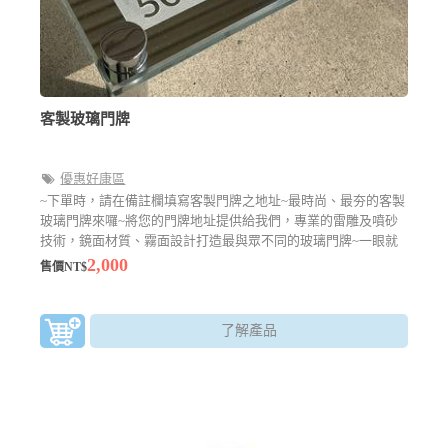
客製玻璃門牌
優惠好康區
~下單時，請在備註欄填寫客製門牌之地址~最時尚、最夯的客製
玻璃門牌來囉~將您的門牌地址提供給我們，專業的雷雕及噴砂
技術，鏡面材質、霧面設計打造最與眾不同的玻璃門牌~一眼就
能辨識的客製化商品
2,000
售價NT$
了解產品