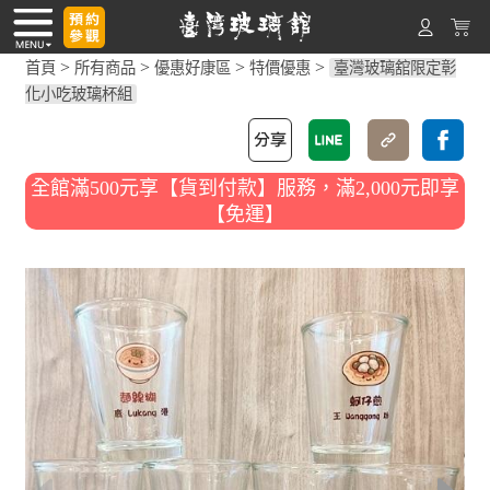
>
>
>
>
首頁
所有商品
優惠好康區
特價優惠
臺灣玻璃舘限定彰
化小吃玻璃杯組
全館滿500元享【貨到付款】服務，滿2,000元即享
【免運】