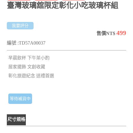
臺灣玻璃舘限定彰化小吃玻璃杯組
我要評分
499
售價NT$
編號 :TD57A00037
早晨飲杯 下午茶小酌
居家擺飾 文創收藏
彰化旅遊紀念 送禮首選
等待補貨中
尺寸規格