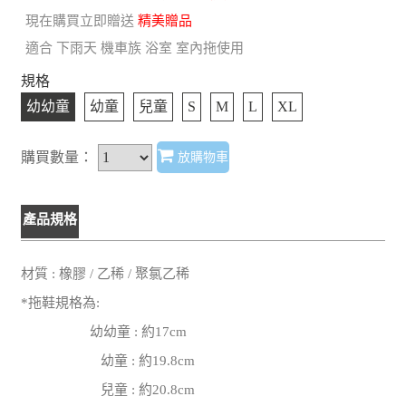
現在購買立即贈送
精美贈品
適合 下雨天 機車族 浴室 室內拖使用
規格
幼幼童
幼童
兒童
S
M
L
XL
購買數量：
放購物車
產品規格
材質 : 橡膠 / 乙稀 / 聚氯乙稀
*拖鞋規格為:
幼幼童 : 約17cm
幼童 : 約19.8cm
兒童 : 約20.8cm