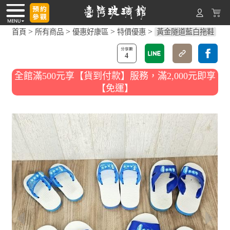
>
>
>
>
首頁
所有商品
優惠好康區
特價優惠
黃金隧道藍白拖鞋
4
全館滿500元享【貨到付款】服務，滿2,000元即享
【免運】