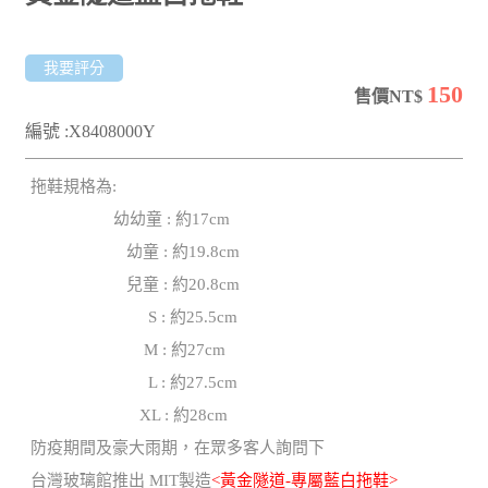
我要評分
150
售價NT$
編號 :X8408000Y
拖鞋規格為:
幼幼童 : 約17cm
幼童 : 約19.8cm
兒童 : 約20.8cm
S : 約25.5cm
M : 約27cm
L : 約27.5cm
XL : 約28cm
防疫期間及豪大雨期，在眾多客人詢問下
台灣玻璃館推出 MIT製造
<黃金隧道-專屬藍白拖鞋>