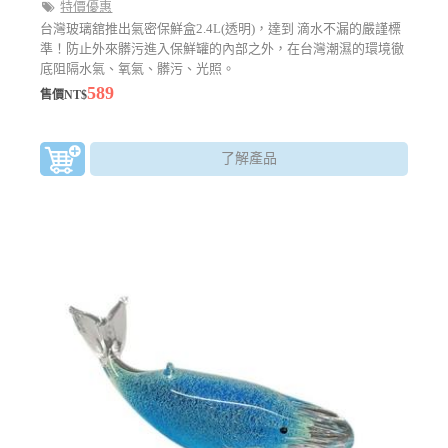
特價優惠
台灣玻璃舘推出氣密保鮮盒2.4L(透明)，達到 滴水不漏的嚴謹標
準！防止外來髒污進入保鮮罐的內部之外，在台灣潮濕的環境徹
底阻隔水氣、氧氣、髒污、光照。
589
售價NT$
了解產品