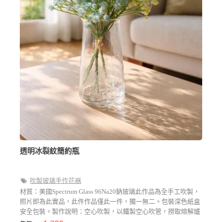
透明冰裂紋簡約瓶
吹製玻璃手作花器
材質：美國Spectrum Glass 96Na20鈉玻璃此作品為全手工吹製，
照片即為此實品，此件作品僅此一件，獨一無二。包裝深色紙盒
安全包裝。製作說明：空心吹製，以鐵製空心吹管，撈取熔解爐
於1150度的熔爐中，呈現麥芽糖的玻璃膏，並從另一端進行吹氣