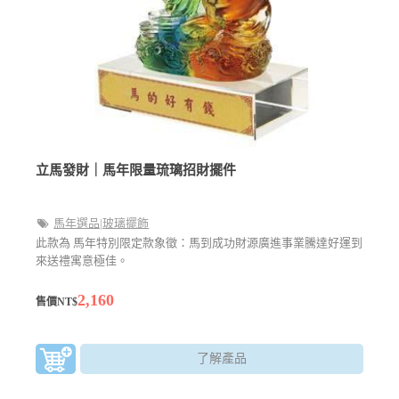
立馬發財｜馬年限量琉璃招財擺件
馬年選品|玻璃擺飾
此款為 馬年特別限定款象徵：馬到成功財源廣進事業騰達好運到
來送禮寓意極佳。
2,160
售價NT$
了解產品