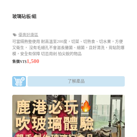
玻璃砧板/組
優惠好康區
可當隔熱墊使用 耐高溫至200度，切菜、切熟食、切水果，方便
又衛生， 沒有毛細孔不會滋長黴菌、細菌，且好清洗，背貼防爆
模，安全有保障 切忌用剁.怕尖銳的物品
1,500
售價NT$
了解產品