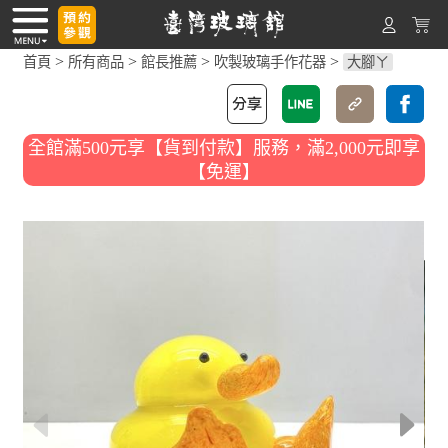
>
>
>
>
首頁
所有商品
館長推薦
吹製玻璃手作花器
大腳ㄚ
全館滿500元享【貨到付款】服務，滿2,000元即享
【免運】