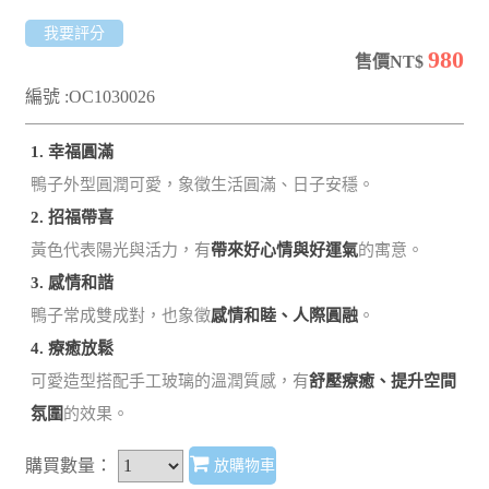
我要評分
980
售價NT$
編號 :OC1030026
1. 幸福圓滿
鴨子外型圓潤可愛，象徵生活圓滿、日子安穩。
2. 招福帶喜
黃色代表陽光與活力，有
帶來好心情與好運氣
的寓意。
3. 感情和諧
鴨子常成雙成對，也象徵
感情和睦、人際圓融
。
4. 療癒放鬆
可愛造型搭配手工玻璃的溫潤質感，有
舒壓療癒、提升空間
氛圍
的效果。
購買數量：
放購物車