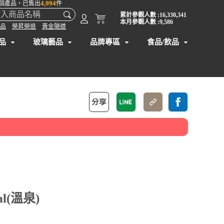
4,994
個產品，已售出
件
累計參觀人數 :16,330,341
本月參觀人數 :9,586
品
榮昇榮退
黃金隧道
品
玻璃藝品
品牌專區
食品/飲品
】
l(溫泉)