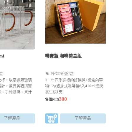
ml
啡賣瓶 咖啡禮盒組
/盒
杯/罐/碗盤/盒
公杯，以高透明玻璃
<一年四季送禮的好選擇>禮盒內容
設計，兼具美觀與實
物:12g濾掛式咖啡包6入410ml總統
茶、手沖咖啡、果汁
養生瓶1支
分享，打造更有質感
300
售價NT$
了解產品
了解產品