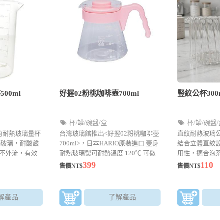
00ml
好握02粉桃咖啡壺700ml
豎紋公杯300
杯/罐/碗盤/盒
杯/罐/碗盤
約耐熱玻璃量杯
台灣玻璃館推出<好握02粉桃咖啡壺
直紋耐熱玻璃
耐熱玻璃，耐酸鹼
700ml>，日本HARIO原裝進口 壺身
結合立體直紋
中不外流，有效
耐熱玻璃製可耐熱溫度 120℃ 可微
用性，適合泡
掌握水位，精準
波加熱，限時優惠$399元
及各式冷熱飲
399
110
售價NT$
售價NT$
的生活品味。
解產品
了解產品