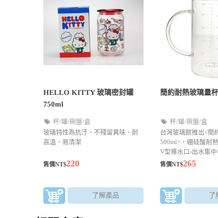
HELLO KITTY 玻璃密封罐
簡約耐熱玻璃量杯5
750ml
杯/罐/碗盤/盒
杯/罐/碗盤/盒
玻璃特性為抗汙、不殘留異味、耐
台灣玻璃館推出<簡
高溫、易清潔
500ml>，硼硅酸
V型導水口-出水集
防止噴灑 精準刻度-
220
265
售價NT$
售價NT$
測量
了解產品
了