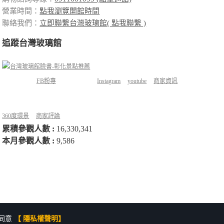
營業時間：
點我瀏覽開館時間
聯絡我們：
立即聯繫台灣玻璃館( 點我聯繫 )
追蹤台灣玻璃館
FB粉專
Instagram
youtube
商家資訊
360度環景
商家評論
累積參觀人數 :
16,330,341
本月參觀人數 :
9,586
同意
【 隱私權聲明】