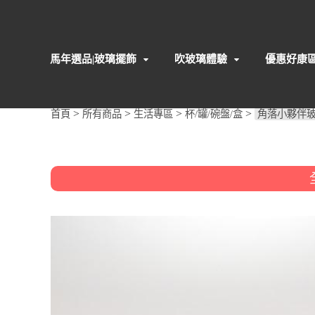
馬年選品|玻璃擺飾
吹玻璃體驗
優惠好康
>
>
>
>
首頁
所有商品
生活專區
杯/罐/碗盤/盒
角落小夥伴玻璃