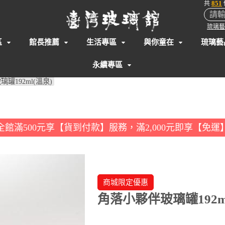
851
共
琉璃藝
區
館長推薦
生活專區
與你童在
琉璃藝
永續專區
罐192ml(溫泉)
全館滿500元享【貨到付款】服務，滿2,000元即享【免運
商城限定優惠
角落小夥伴玻璃罐192m