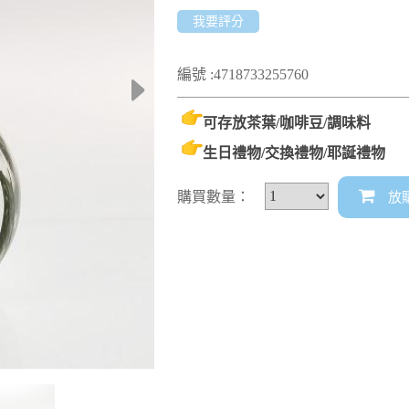
我要評分
編號 :4718733255760
可存放茶葉/咖啡豆/調味料
生日禮物/交換禮物/耶誕禮物
購買數量：
放