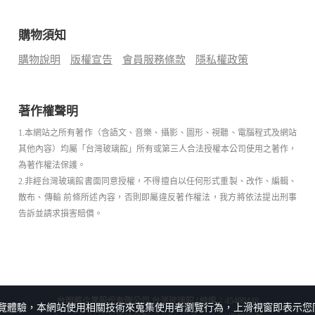
購物須知
購物說明
版權宣告
會員服務條款
隱私權政策
著作權聲明
1.本網站之所有著作（含語文、音樂、攝影、圖形、視聽、電腦程式及網站
其他內容）均屬「台灣玻璃館」所有或第三人合法授權本公司使用之著作，
為著作權法保護。
2.非經台灣玻璃館書面同意授權，不得擅自以任何形式重製、改作、編輯、
散布、傳輸 前條所述內容，否則即屬違反著作權法，我方將依法提出刑事
告訴並請求損害賠償。
台明將企業股份有限公司 台灣玻璃館 | 統編：45499448
覽體驗，本網站使用相關技術來蒐集使用者瀏覽行為，上滑視窗即表示您