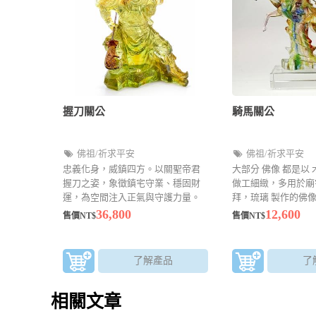
握刀關公
騎馬關公
佛祖/祈求平安
佛祖/祈求平安
忠義化身，威鎮四方。以關聖帝君
大部分 佛像 都是以 
握刀之姿，象徵鎮宅守業、穩固財
做工細緻，多用於廟
運，為空間注入正氣與守護力量。
拜，琉璃 製作的佛
透，細緻度高，卻也
36,800
12,600
售價NT$
售價NT$
還有許多型態及樣貌
了解產品
了
相關文章