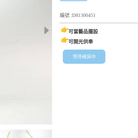
編號 :D81300451
可當藝品擺設
可開光供奉
等待補貨中