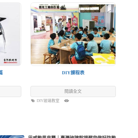
篇
DIY課程表
閱讀全文
DIY玻璃教室
巴威颱風來襲｜臺灣玻璃館提醒您做好防颱