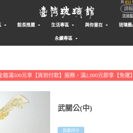
851
共
琉璃藝
區
館長推薦
生活專區
與你童在
琉璃藝
永續專區
全館滿500元享【貨到付款】服務，滿2,000元即享【免運
武關公(中)
我要評分