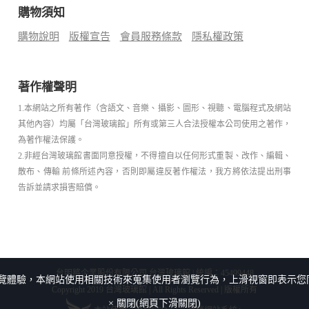
購物須知
購物說明
版權宣告
會員服務條款
隱私權政策
著作權聲明
1.本網站之所有著作（含語文、音樂、攝影、圖形、視聽、電腦程式及網站
其他內容）均屬「台灣玻璃館」所有或第三人合法授權本公司使用之著作，
為著作權法保護。
2.非經台灣玻璃館書面同意授權，不得擅自以任何形式重製、改作、編輯、
散布、傳輸 前條所述內容，否則即屬違反著作權法，我方將依法提出刑事
告訴並請求損害賠償。
台明將企業股份有限公司 台灣玻璃館 | 統編：45499448
覽體驗，本網站使用相關技術來蒐集使用者瀏覽行為，上滑視窗即表示您
Copyright 2019 台灣玻璃館 | All Rights Reserved | 版權所有
× 關閉(網頁下滑關閉)