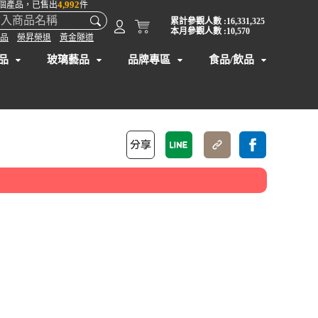
4,992
個產品，已售出
件
累計參觀人數 :16,331,325
本月參觀人數 :10,570
品
榮昇榮退
黃金隧道
品
玻璃藝品
品牌專區
食品/飲品
】