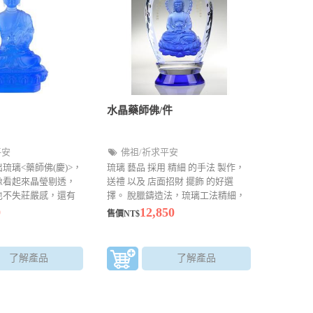
水晶藥師佛/件
平安
佛祖/祈求平安
琉璃<藥師佛(慶)>，
琉璃 藝品 採用 精細 的手法 製作，
像看起來晶瑩剔透，
送禮 以及 店面招財 擺飾 的好選
也不失莊嚴感，還有
擇。 脫臘鑄造法，琉璃工法精細，
貌
襯托出顏色上的美感尺寸：
0
12,850
售價NT$
12*12*28±1.5cm材質：琉璃顏色：
以現場銷售為主款式：以現場銷售
為主
了解產品
了解產品