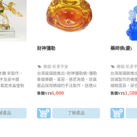
財神彌勒
藥師佛(慶)
佛祖/祈求平安
佛祖/祈求
木雕 來製作，
台灣玻璃館推出<財神彌勒佛>彌勒
台灣玻璃館推出
宇及家中膜
象徵樂觀、寬容、慈悲為懷，琉璃
琉璃製作的佛
像看起來晶瑩剔
藝品採用精細的手法製作，送禮以
細緻度高，卻
不失莊嚴感，
及店面招財擺飾的好選擇。
許多型態及樣
6,000
1,50
售價NT$
售價NT$
解產品
了解產品