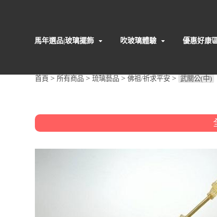
馬年選品|玻璃擺飾
吹玻璃體驗
優惠好康
>
>
>
>
首頁
所有商品
琉璃藝品
佛祖/祈求平安
武關公(中)