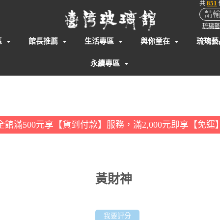
851
共
琉璃藝
區
館長推薦
生活專區
與你童在
琉璃藝
永續專區
全館滿500元享【貨到付款】服務，滿2,000元即享【免運
黃財神
我要評分