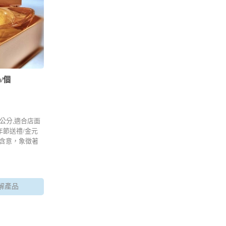
/個
公分,適合店面
年節送禮/金元
含意，象徵著
買一送一只要
解產品