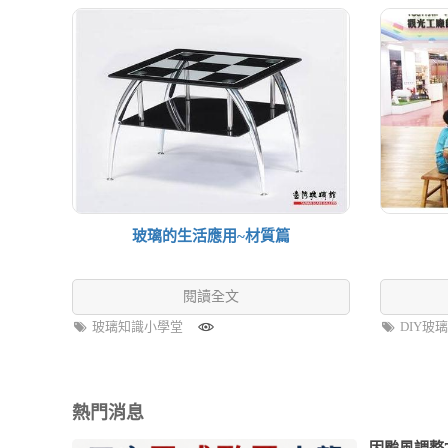
玻璃的生活應用~材質篇
閱讀全文
玻璃知識小學堂
DIY玻
熱門消息
因颱風調整7