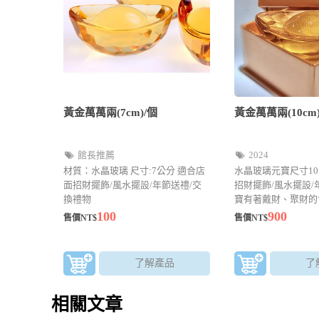
黃金萬萬兩(7cm)/個
黃金萬萬兩(10cm)
館長推薦
2024
材質：水晶玻璃 尺寸:7公分 適合店
水晶玻璃元寶尺寸10
面招財擺飾/風水擺設/年節送禮/交
招財擺飾/風水擺設/
換禮物
寶有著戴財、聚財的
榮華富貴 限時優惠
100
900
售價NT$
售價NT$
$900元
了解產品
了
相關文章