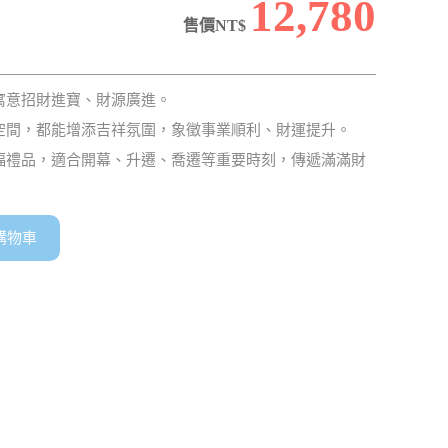
12,780
售價NT$
寓意招財進寶、財源廣進。
空間，都能增添吉祥氛圍，象徵事業順利、財運提升。
福禮品，適合開幕、升遷、喬遷等重要時刻，傳遞滿滿財
購物車