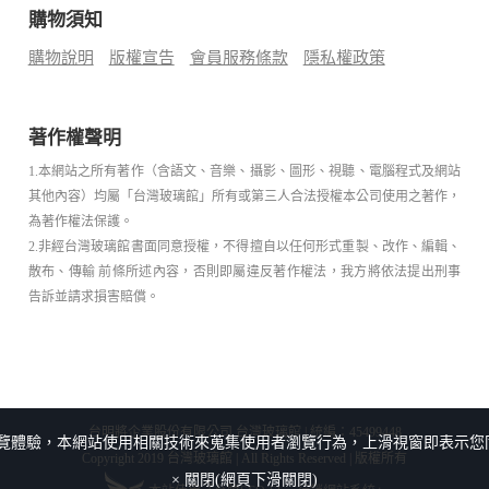
購物須知
購物說明
版權宣告
會員服務條款
隱私權政策
著作權聲明
1.本網站之所有著作（含語文、音樂、攝影、圖形、視聽、電腦程式及網站
其他內容）均屬「台灣玻璃館」所有或第三人合法授權本公司使用之著作，
為著作權法保護。
2.非經台灣玻璃館書面同意授權，不得擅自以任何形式重製、改作、編輯、
散布、傳輸 前條所述內容，否則即屬違反著作權法，我方將依法提出刑事
告訴並請求損害賠償。
台明將企業股份有限公司 台灣玻璃館 | 統編：45499448
覽體驗，本網站使用相關技術來蒐集使用者瀏覽行為，上滑視窗即表示您
Copyright 2019 台灣玻璃館 | All Rights Reserved | 版權所有
× 關閉(網頁下滑關閉)