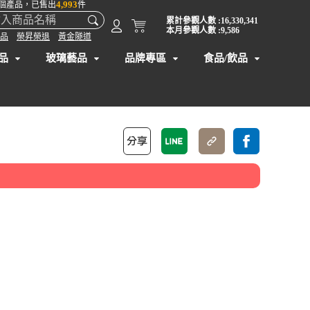
4,993
個產品，已售出
件
累計參觀人數 :16,330,341
本月參觀人數 :9,586
品
榮昇榮退
黃金隧道
品
玻璃藝品
品牌專區
食品/飲品
】