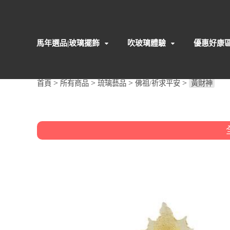
馬年選品|玻璃擺飾
吹玻璃體驗
優惠好康
>
>
>
>
首頁
所有商品
琉璃藝品
佛祖/祈求平安
黃財神