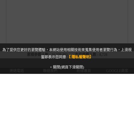
為了提供您更好的瀏覽體驗，本網站使用相關技術來蒐集使用者瀏覽行為，上滑視
累積參觀人數 :
16,329,483
本月參觀人數 :
8,728
窗即表示您同意
【 隱私權聲明】
× 關閉(網頁下滑關閉)
連絡電話
聯絡我們
粉絲專頁
GOOGLE商家