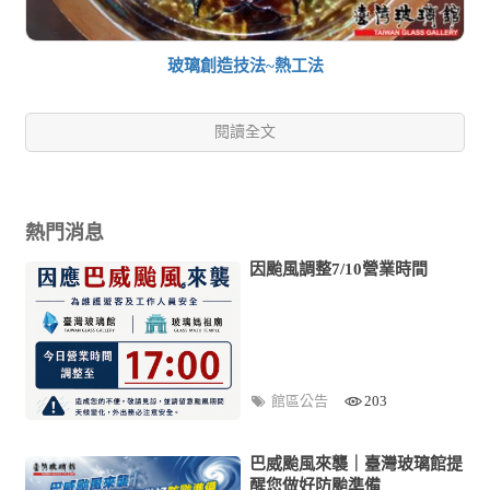
玻璃創造技法~熱工法
閱讀全文
熱門消息
因颱風調整7/10營業時間
館區公告
203
巴威颱風來襲｜臺灣玻璃館提
醒您做好防颱準備