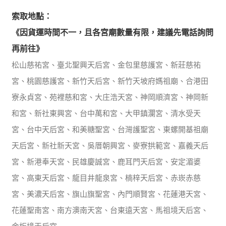
索取地點：
《因貨運時間不一，且各宮廟數量有限，建議先電話詢問
再前往》
松山慈祐宮、臺北聖興天后宮、金包里慈護宮、新莊慈祐
宮、桃園慈護宮、新竹天后宮、新竹天坡府媽祖廟、合港田
寮永貞宮、苑裡慈和宮、大庄浩天宮、神岡順濟宮、神岡新
和宮、新社東興宮、台中萬和宮、大甲鎮瀾宮、清水受天
宮、台中天后宮、和美糖聖宮、台灣護聖宮、東螺開基祖廟
天后宮、新社新天宮、吳厝朝興宮、麥寮拱範宮、嘉義天后
宮、新港奉天宮、民雄慶誠宮、鹿耳門天后宮、安定湄婆
宮、高東天后宮、龍目井龍泉宮、楠梓天后宮、赤崁赤慈
宮、美濃天后宮、旗山旗聖宮、內門順賢宮、花蓮港天宮、
花蓮聖南宮、南方澳南天宮、台東遠天宮、馬祖境天后宮、