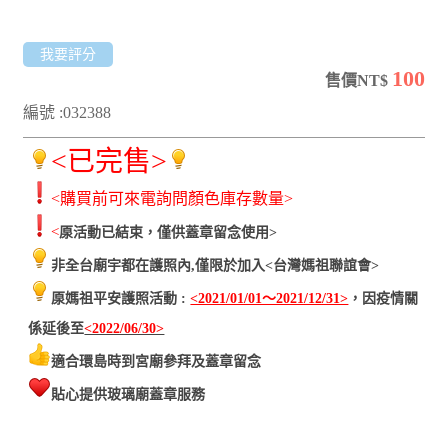
我要評分
100
售價NT$
編號 :032388
<
已完售>
<購買前可來電詢問顏色庫存數量>
<
厡活動已結束，僅供蓋章留念使用>
非全台廟宇都在護照內,僅限於加入<台灣媽祖聯誼會>
厡媽祖平安護照活動 :
<2021/01/01～2021/12/31>
，因疫情關
係延後至
<2022/06/30>
適合環島時到宮廟參拜及蓋章留念
貼心提供玻璃廟蓋章服務