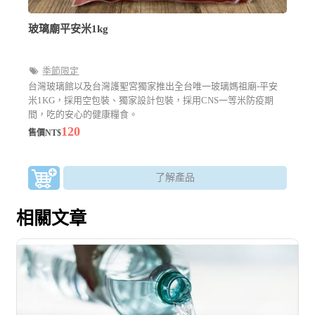
玻璃廟平安米1kg
季節限定
台灣玻璃館以及台灣護聖宮獨家推出全台唯一玻璃媽祖廟-平安
米1KG，採用空包裝、獨家設計包裝，採用CNS一等米防疫期
間，吃的安心的健康糧食。
120
售價NT$
了解產品
相關文章