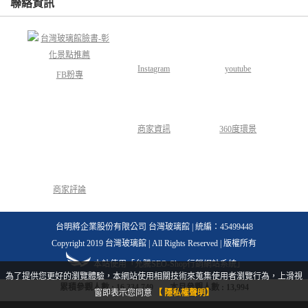
聯絡資訊
Instagram
youtube
FB粉專
商家資訊
360度環景
商家評論
台明將企業股份有限公司 台灣玻璃館 | 統編：45499448
Copyright 2019 台灣玻璃館 | All Rights Reserved | 版權所有
本站使用「允騰SEO-Shop行銷網站系統」
為了提供您更好的瀏覽體驗，本網站使用相關技術來蒐集使用者瀏覽行為，上滑視
累積參觀人數 :
16,334,749
本月參觀人數 :
13,994
窗即表示您同意
【 隱私權聲明】