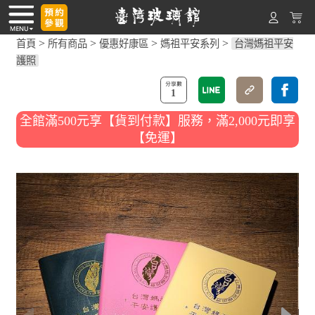
>
>
>
>
首頁
所有商品
優惠好康區
媽祖平安系列
台灣媽祖平安
護照
1
全館滿500元享【貨到付款】服務，滿2,000元即享
【免運】