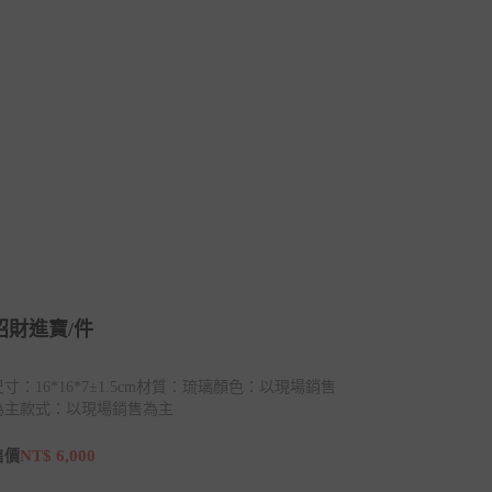
招財進寶/件
尺寸：16*16*7±1.5cm材質：琉璃顏色：以現場銷售
為主款式：以現場銷售為主
NT$ 6,000
售價