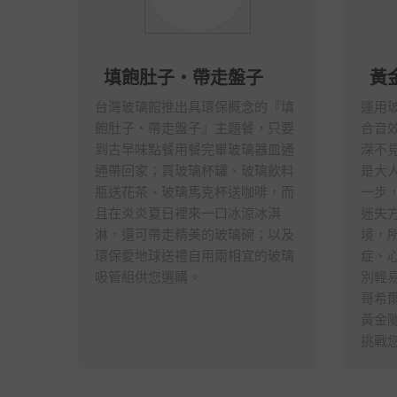
填飽肚子‧帶走盤子
黃
台灣玻璃館推出具環保概念的『填
運用
飽肚子‧帶走盤子』主題餐，只要
合音
到古早味點餐用餐完畢玻璃器皿通
深不
通帶回家；買玻璃杯罐、玻璃飲料
是大
瓶送花茶、玻璃馬克杯送咖啡，而
一步
且在炎炎夏日裡來一口冰涼冰淇
迷失
淋，還可帶走精美的玻璃碗；以及
境，
環保愛地球送禮自用兩相宜的玻璃
症、
吸管組供您選購。
別輕
哥希
黃金
挑戰