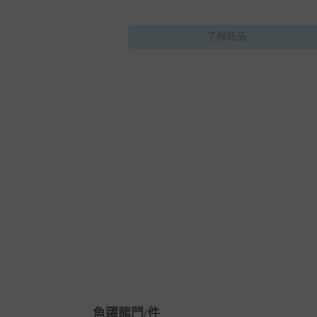
與馬做結合，而有「立刻」、「馬上」之意，祝人
即發財，萬事皆能好運當頭。
了解商品
魚躍龍門/件