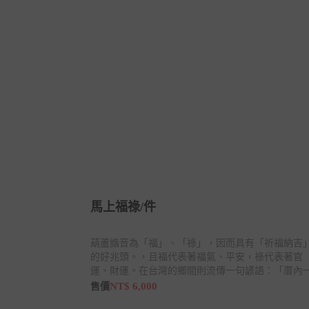
馬上福祿/件
葫蘆諧音為「福」、「祿」，因而具有「祈福納吉
的好兆頭。，且福代表著福氣、平安，祿代表著官
運、財運。在台灣的鄉間則流傳一句諺語：「厝內
粒瓠(葫蘆)，家內才會富」(閩南語音)，意思是說，
NT$ 6,000
售價
在家裡擺放一個葫蘆，才比較會發財、富有。此藝