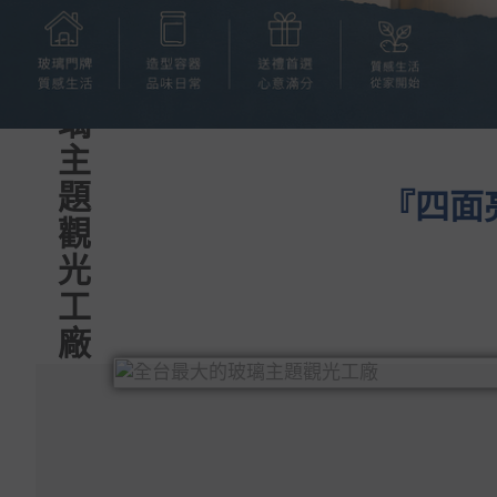
玻
璃
主
題
『四面
觀
光
工
廠