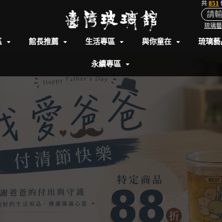
851
共
琉璃藝
區
館長推薦
生活專區
與你童在
琉璃藝
永續專區