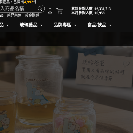
4,992
個產品，已售出
件
累計參觀人數 :16,331,713
本月參觀人數 :10,958
品
榮昇榮退
黃金隧道
品
玻璃藝品
品牌專區
食品/飲品