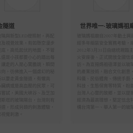
金隧道
世界唯一·玻璃媽祖
玻璃與新型LED燈照射，再配
玻璃媽祖廟自2007年動土興
效及視覺效果，有如懸空漫步
經多年組裝安全實務考驗，
見底，高低起伏的地面，不管
2012年3月31日由總统親臨
人還是小孩都要小心的踏出每
火安座後、正式開放全國信
，讓走的人是心驚膽跳，瞬間
訪。為宣掦媽祖德澤並以玻
方向，彷佛進入一個虛幻的秘
的產業技術，融合文化創意
所以要走黃金隧道，有懼高
科儀、民俗體育、傳統手藝
心臟病或是高血壓的民眾，可
科技、生態保育等特質，盼
易嘗試，美國大峽谷、及芝加
台灣人心靈的故鄉，並以提
爾斯塔的玻璃陽台，台灣則有
經濟為最高理想，堅定信念
隧道，形成另類的刺激體驗，
構台湾第一、華人第一的玻
您視覺刺激。