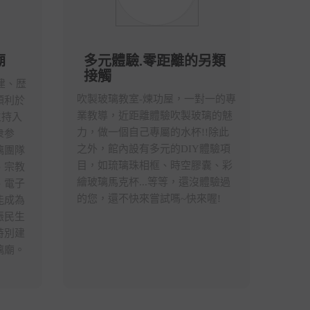
廟
多元體驗.零距離的另類
接觸
建、歴
吹製玻璃教室-煉功屋，一對一的專
順利於
業教導，近距離體驗吹製玻璃的魅
主持入
力，做一個自己專屬的水杯!!除此
衆参
之外，館內設有多元的DIY體驗項
璃團隊
目，如琉璃珠相框、時空膠囊、彩
、宗教
繪玻璃馬克杯...等等，還沒體驗過
、電子
的您，還不快來嘗試嗎~快來喔!
能成為
振民生
特別建
璃廟。