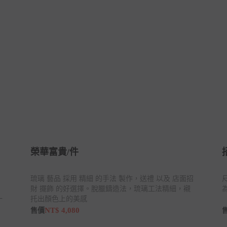
榮華富貴/件
」
琉璃 藝品 採用 精細 的手法 製作，送禮 以及 店面招
財 擺飾 的好選擇。脫臘鑄造法，琉璃工法精細，襯
一
托出顏色上的美感
NT$ 4,080
售價
品