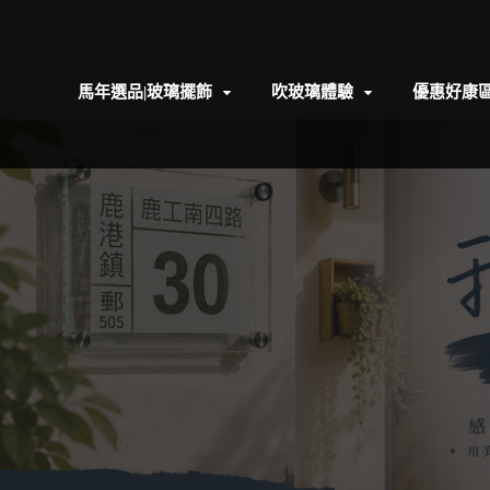
馬年選品|玻璃擺飾
吹玻璃體驗
優惠好康