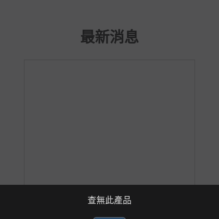
最新消息
查無此產品
巴威颱風來襲｜臺灣玻璃館提醒您做好防颱
準備