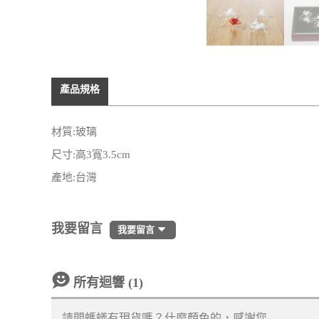
產品規格
材質:玻璃
尺寸:高3寬3.5cm
產地:台灣
我要留言
我要留言
所有迴響 (1)
請問螞蟻有現貨嗎？什麼顏色的，感謝您