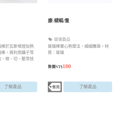
康-蜻蜓/隻
玻璃藝品
璃棒於瓦斯噴燈加熱
玻璃棒實心熱塑法，細細雕琢。材
璃棒，再利用鑷子等
質：玻璃
拉、熔、切、壓等技
以製作精巧的玻璃藝
180
售價NT$
品越考驗師傅的眼力
了解產品
了解產品