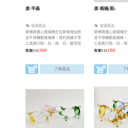
康-甲蟲
康-螞蟻(藍)
玻璃藝品
玻璃藝品
師傅將實心玻璃棒於瓦斯噴燈加熱
師傅將實心玻璃棒於
並不停轉動玻璃棒，再利用鑷子等
並不停轉動玻璃棒，
工具進行點、拉、熔、切、壓等技
工具進行點、拉、熔
法來成型，可以製作精巧的玻璃藝
法來成型，可以製作
360
180
售價NT$
售價NT$
品。越小的作品越考驗師傅的眼力
品。越小的作品越考
了解產品
了