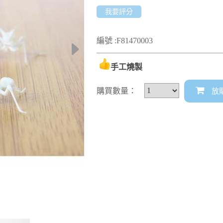
我要評分
編號 :F81470003
手工燒製
購買數量：
放