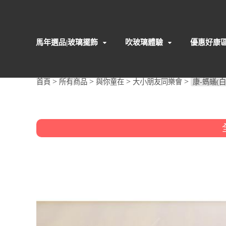
馬年選品|玻璃擺飾
吹玻璃體驗
優惠好康
>
>
>
>
首頁
所有商品
與你童在
大小朋友同樂會
康-螞蟻(白