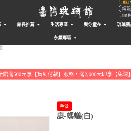
851
共
琉璃藝
區
館長推薦
生活專區
與你童在
琉璃藝
永續專區
)
全館滿500元享【貨到付款】服務，滿2,000元即享【免運
手做
康-螞蟻(白)