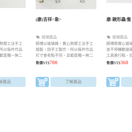
(康)吉祥<象>
康-鍬形蟲/隻
玻璃藝品
玻璃藝品
熱塑工法手工
師傅以玻璃棒，實心熱塑工法手工
師傅將實心玻
所以每件作品
燒製，因手工製作，所以每件作品
並不停轉動玻
都是獨一無二
尺寸會有點不同，且都是獨一無二
工具進行點、
的創作品
法來成型，可
700
360
售價NT$
售價NT$
品。越小的作
解產品
了解產品