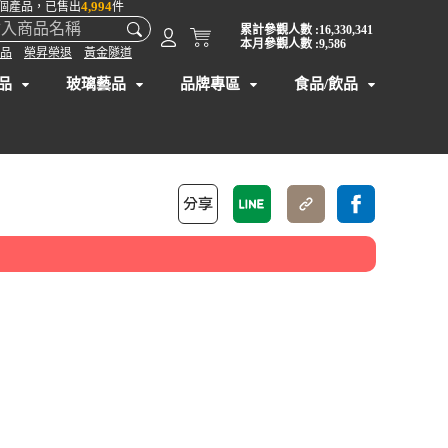
4,994
個產品，已售出
件
累計參觀人數 :16,330,341
本月參觀人數 :9,586
品
榮昇榮退
黃金隧道
品
玻璃藝品
品牌專區
食品/飲品
】