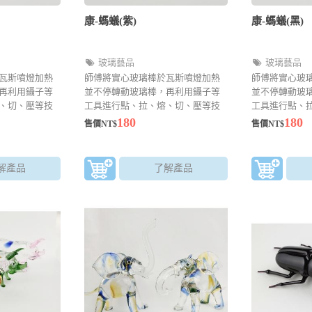
康-螞蟻(紫)
康-螞蟻(黑)
玻璃藝品
玻璃藝品
瓦斯噴燈加熱
師傅將實心玻璃棒於瓦斯噴燈加熱
師傅將實心玻
再利用鑷子等
並不停轉動玻璃棒，再利用鑷子等
並不停轉動玻
、切、壓等技
工具進行點、拉、熔、切、壓等技
工具進行點、
精巧的玻璃藝
法來成型，可以製作精巧的玻璃藝
法來成型，可
180
180
售價NT$
售價NT$
驗師傅的眼力
品。越小的作品越考驗師傅的眼力
品。越小的作
解產品
了解產品