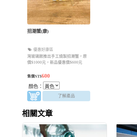
招潮蟹(康)
優惠好康區
灣玻璃館推出手工燒製招潮蟹，原
價$1000元，新品優惠價$600元
600
售價NT$
顏色：
了解產品
相關文章