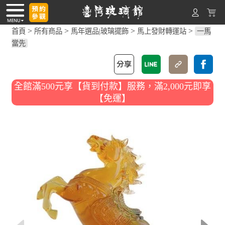
>
>
>
>
首頁
所有商品
馬年選品|玻璃擺飾
馬上發財轉運站
一馬
當先
全館滿500元享【貨到付款】服務，滿2,000元即享
【免運】