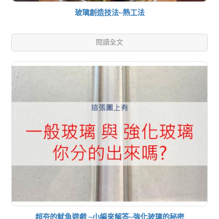
玻璃創造技法~熱工法
閱讀全文
超夯的魷魚遊戲 ~小編來解答~強化玻璃的秘密