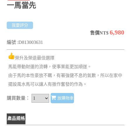
一馬當先
我要評分
6,980
售價NT$
編號 :D813003631
榮升及榮退最佳選擇
馬能帶動財運的流轉，使事業能更加順遂。
由于馬的本性豪放不羈，有著強健不息的氣數，所以在家中
擺設風水馬可以讓人有振作奮發的作為。
購買數量：
放購物車
產品規格