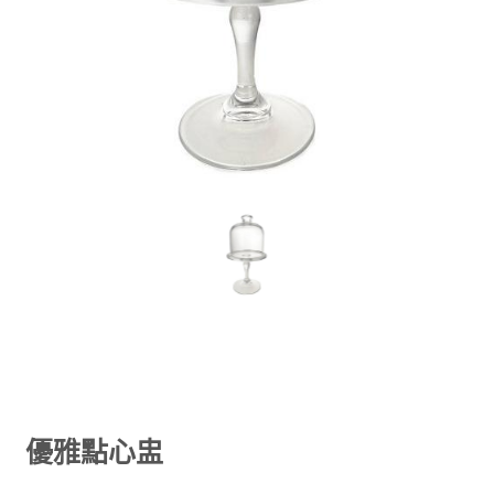
優雅點心盅