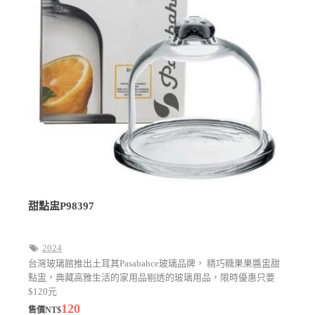
甜點盅P98397
2024
台灣玻璃館推出土耳其Pasabahce玻璃品牌， 精巧糖果果醬盅甜
點盅，典藏高雅生活的家用品剔透的玻璃用品，限時優惠只要
$120元
120
售價NT$