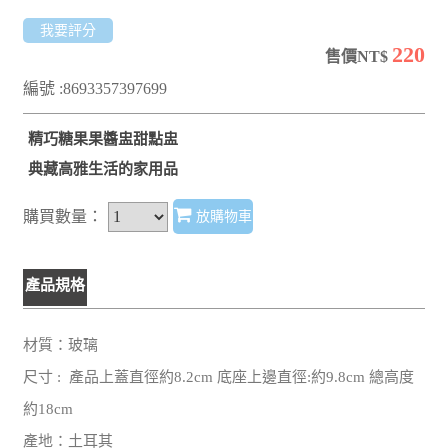
我要評分
220
售價NT$
編號 :8693357397699
精巧糖果果醬盅甜點盅
典藏高雅生活的家用品
購買數量：
放購物車
產品規格
材質：玻璃
尺寸 : 產品上蓋直徑約8.2cm 底座上邊直徑:約9.8cm 總高度
約18cm
產地：土耳其