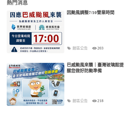
熱門消息
因颱風調整7/10營業時間
館區公告
203
巴威颱風來襲｜臺灣玻璃館提
醒您做好防颱準備
館區公告
218