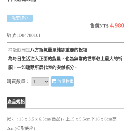
我要評分
4,980
售價NT$
編號 :D84780161
祥龍獻瑞是
八方新氣最單純卻重要的祝福
為每日生活注入正面的能量，也為無常的世事敬上最大的祈
願，一如瑞獸所展代表的安然福分
。
購買數量：
放購物車
產品規格
尺寸 : 15 x 3.5 x 6.5cm(藝品) / 上15 x 5.5cm下16 x 6cm高
2cm(梯形底座)