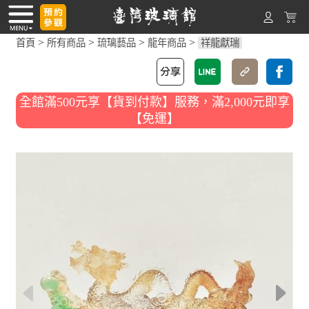
>
>
>
>
首頁
所有商品
琉璃藝品
龍年商品
祥龍獻瑞
全館滿500元享【貨到付款】服務，滿2,000元即享
【免運】