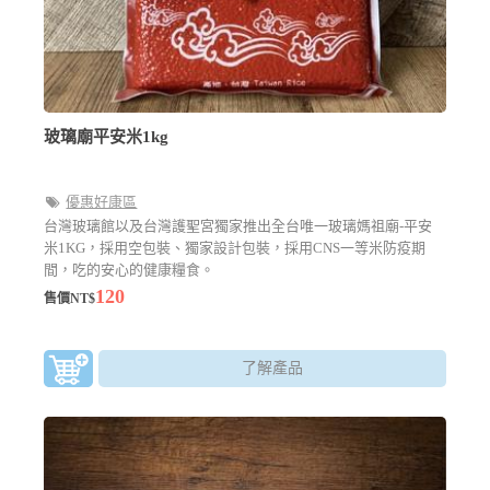
玻璃廟平安米1kg
優惠好康區
台灣玻璃館以及台灣護聖宮獨家推出全台唯一玻璃媽祖廟-平安
米1KG，採用空包裝、獨家設計包裝，採用CNS一等米防疫期
間，吃的安心的健康糧食。
120
售價NT$
了解產品