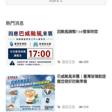
閱讀全文
熱門消息
因颱風調整7/10營業時間
館區公告
200
巴威颱風來襲｜臺灣玻璃館提
醒您做好防颱準備
館區公告
210