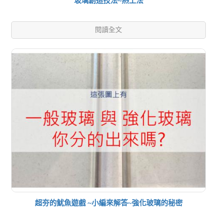
玻璃創造技法~熱工法
閱讀全文
超夯的魷魚遊戲 ~小編來解答~強化玻璃的秘密