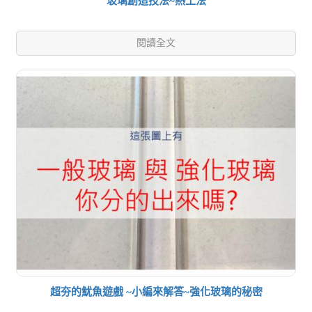
玻璃創造技法~熱工法
閱讀全文
超夯的魷魚遊戲 ~小編來解答~強化玻璃的秘密