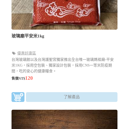
玻璃廟平安米1kg
優惠好康區
台灣玻璃館以及台灣護聖宮獨家推出全台唯一玻璃媽祖廟-平安
米1KG，採用空包裝、獨家設計包裝，採用CNS一等米防疫期
間，吃的安心的健康糧食。
120
售價NT$
了解產品