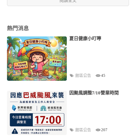
閱讀全文
熱門消息
夏日健康小叮嚀
館區公告
45
因颱風調整7/10營業時間
館區公告
207