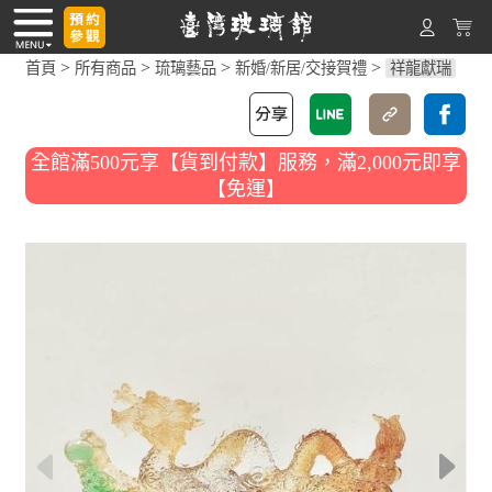
>
>
>
>
首頁
所有商品
琉璃藝品
新婚/新居/交接賀禮
祥龍獻瑞
全館滿500元享【貨到付款】服務，滿2,000元即享
【免運】