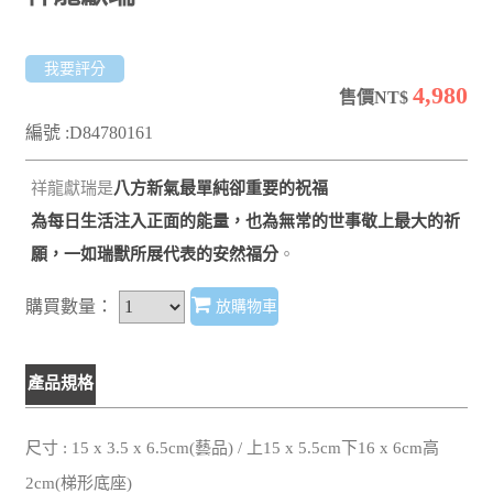
我要評分
4,980
售價NT$
編號 :D84780161
祥龍獻瑞是
八方新氣最單純卻重要的祝福
為每日生活注入正面的能量，也為無常的世事敬上最大的祈
願，一如瑞獸所展代表的安然福分
。
購買數量：
放購物車
產品規格
尺寸 : 15 x 3.5 x 6.5cm(藝品) / 上15 x 5.5cm下16 x 6cm高
2cm(梯形底座)