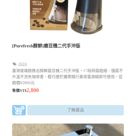
[Purefresh醇鮮]磨豆機二代手沖版
2024
臺灣玻璃館推出醇鮮磨豆機二代手沖版，17段研磨粗細、慢磨不
升溫不流失咖啡香、輕巧便於攜帶隨行車用電源線即可使用，促
銷價$2800元
2,800
售價NT$
了解產品