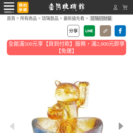
>
>
>
>
首頁
所有商品
琉璃藝品
最新搶先看
琉璃招財貓
全館滿500元享【貨到付款】服務，滿2,000元即享
【免運】