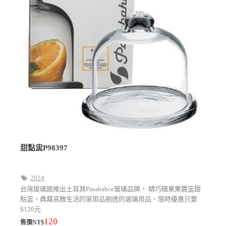
甜點盅P98397
2024
台灣玻璃館推出土耳其Pasabahce玻璃品牌， 精巧糖果果醬盅甜
點盅，典藏高雅生活的家用品剔透的玻璃用品，限時優惠只要
$120元
120
售價NT$