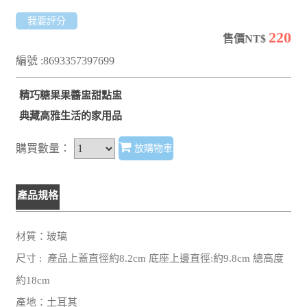
我要評分
220
售價NT$
編號 :8693357397699
精巧糖果果醬盅甜點盅
典藏高雅生活的家用品
購買數量：
放購物車
產品規格
材質：玻璃
尺寸 : 產品上蓋直徑約8.2cm 底座上邊直徑:約9.8cm 總高度
約18cm
產地：土耳其