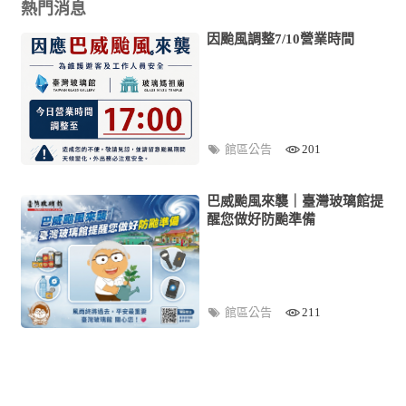
熱門消息
因颱風調整7/10營業時間
館區公告
201
巴威颱風來襲｜臺灣玻璃館提
醒您做好防颱準備
館區公告
211