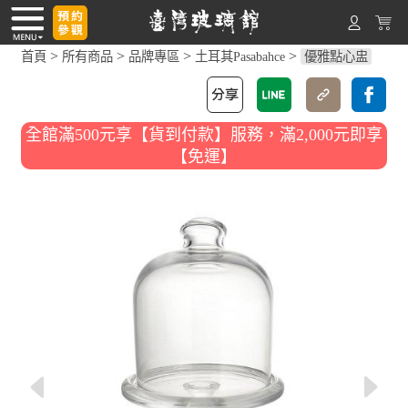
>
>
>
>
首頁
所有商品
品牌專區
土耳其Pasabahce
優雅點心盅
全館滿500元享【貨到付款】服務，滿2,000元即享
【免運】