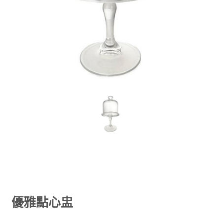
優雅點心盅